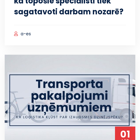
kā topošie speciālisti tiek
sagatavoti darbam nozarē?
a-es
01