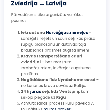
Zviedrija → Latvija
Pārvadājums tika organizēts vairākos
posmos:
Iekraušana
Norvēģijas ziemeļos
–
sarežģīts reljefs un šauri ceļi, kas prasa
rūpīgu plānošanu un autovadītāja
braukšanas prasmes augstā līmenī
Kravas transportēšana cauri
Zviedrijai
– bez maršruta
ierobežojumiem, ievērojot augstuma
prasības.
Nogādāšana līdz Nynäshamn ostai
–
no kurienes krava devās uz Baltiju.
24 h
jūras
ceļš līdz Ventspilij
, kam
sekoja piegāde uz
Rīgu
.
Atmuitošanas process kuru paveica A-
ES Loģistiks
muitas brokeri
.