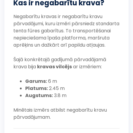
Kas ir negabarītu krava?
Negabarītu kravas ir negabarītu kravu
pārvadājumi, kuru izmēri pārsniedz standarta
tenta fūres gabarītus. To transportēšanai
nepieciešama īpaša platforma, maršruta
aprēķins un dažkārt arī papildu atļaujas.
Šajā konkrētajā gadījumā pārvadājamā
krava bija
kravas vilcējs
ar izmēriem:
Garums:
6 m
Platums:
2.45 m
Augstums:
3.8 m
Minētais izmērs atbilst negabarītu kravu
pārvadājumam.