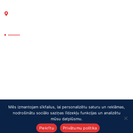
Reģ. Nr.: LV 41503023453
Darba laiki
P. 09.00-18.00
O. 09.00-18.00
T. 09.00-18.00
C. 09.00-18.00
P. 09.00-18.00
S. Brīvs
SV. Brīvs
Mēs izmantojam sīkfailus, lai personalizētu saturu un reklāmas,
nodrošinātu sociālo saziņas līdzekļu funkcijas un analizētu
mūsu datplūsmu.
Piekrītu
Privātumu politika
© 2026
A-ES Logistics
. All rights reserved