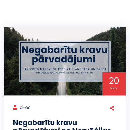
20
Nov
a-es
Negabarītu kravu