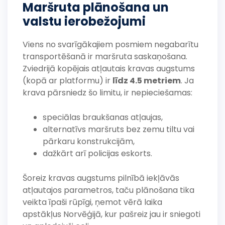
Maršruta plānošana un
valstu ierobežojumi
Viens no svarīgākajiem posmiem negabarītu
transportēšanā ir maršruta saskaņošana.
Zviedrijā kopējais atļautais kravas augstums
(kopā ar platformu) ir
līdz 4.5 metriem
. Ja
krava pārsniedz šo limitu, ir nepieciešamas:
speciālas braukšanas atļaujas,
alternatīvs maršruts bez zemu tiltu vai
pārkaru konstrukcijām,
dažkārt arī policijas eskorts.
Šoreiz kravas augstums pilnībā iekļāvās
atļautajos parametros, taču plānošana tika
veikta īpaši rūpīgi, ņemot vērā laika
apstākļus Norvēģijā, kur pašreiz jau ir sniegoti