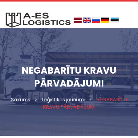
Skip
to
content
NEGABARĪTU KRAVU
PĀRVADĀJUMI
Sākums
>
Loģistikas jaunumi
>
NEGABARĪTU
KRAVU PĀRVADĀJUMI