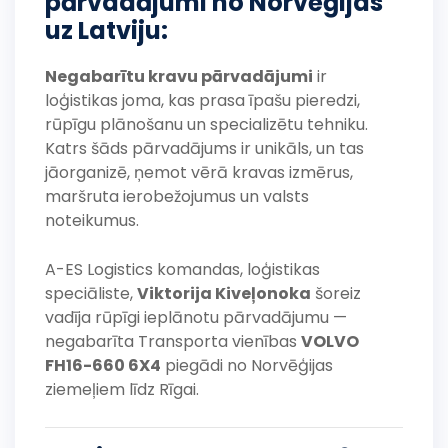
pārvadājumi no Norvēģijas
uz Latviju:
Negabarītu kravu pārvadājumi
ir
loģistikas joma, kas prasa īpašu pieredzi,
rūpīgu plānošanu un specializētu tehniku.
Katrs šāds pārvadājums ir unikāls, un tas
jāorganizē, ņemot vērā kravas izmērus,
maršruta ierobežojumus un valsts
noteikumus.
A-ES Logistics komandas, loģistikas
speciāliste,
Viktorija Kiveļonoka
šoreiz
vadīja rūpīgi ieplānotu pārvadājumu —
negabarīta Transporta vienības
VOLVO
FH16-660 6X4
piegādi no Norvēģijas
ziemeļiem līdz Rīgai.