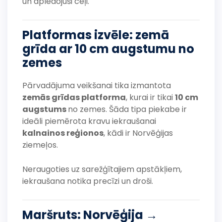
un apledojuši ceļi.
Platformas izvēle: zemā
grīda ar 10 cm augstumu no
zemes
Pārvadājuma veikšanai tika izmantota
zemās grīdas platforma
, kurai ir tikai
10 cm
augstums
no zemes. Šāda tipa piekabe ir
ideāli piemērota kravu iekraušanai
kalnainos reģionos
, kādi ir Norvēģijas
ziemeļos.
Neraugoties uz sarežģītajiem apstākļiem,
iekraušana notika precīzi un droši.
Maršruts: Norvēģija →