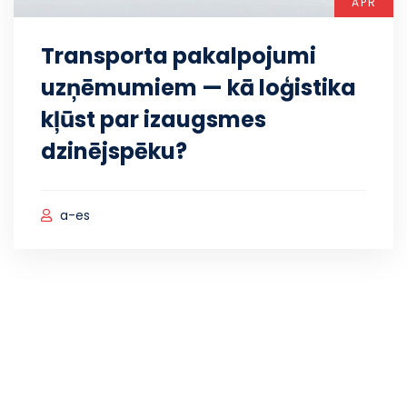
APR
Transporta pakalpojumi
uzņēmumiem — kā loģistika
kļūst par izaugsmes
dzinējspēku?
a-es