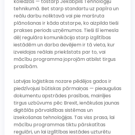
koledžās — tostarp Jēkabpils Tehnoloģiju
tehnikumā. Bet starp standartu uz papīra un
reālu darbu noliktavā vai pie maršruta
plānošanas ir kāda atstarpe, ko aizpilda tieši
prakses periods uzņēmumos. Tieši šī iemesla
dēļ regulāra komunikācija starp izglītības
iestādēm un darba devējiem ir tā vieta, kur
izveidojas reālais priekšstats par to, vai
mācību programma joprojām atbilst tirgus
prasībām.
Latvijas loģistikas nozare pēdējos gados ir
piedzīvojusi būtiskas pārmaiņas — pieaugušas
dokumentu apstrādes prasības, mainījies
tirgus uzbūvums pēc Brexit, ienākušas jaunas
digitālās pārvaldības sistēmas un
izsekošanas tehnoloģijas. Tas viss prasa, lai
mācību programmas tiktu pārskatītas
regulāri, un lai izglītības iestādes uzturētu