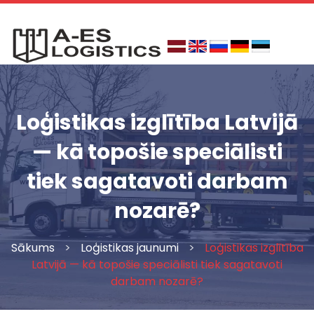
Skip
to
content
Loģistikas izglītība Latvijā
— kā topošie speciālisti
tiek sagatavoti darbam
nozarē?
Sākums
>
Loģistikas jaunumi
>
Loģistikas izglītība
Latvijā — kā topošie speciālisti tiek sagatavoti
darbam nozarē?