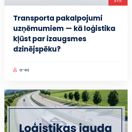
APR
Transporta pakalpojumi
uzņēmumiem — kā loģistika
kļūst par izaugsmes
dzinējspēku?
a-es