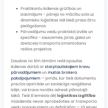
Praktikantu ikdienas grūtības un
izaicinājumi – pāreja no mācību sola uz
dinamisko loģistikas vidi bieži prasa ātru
pielāgošanos.
Pārvadājumu veidu praktiskā izvēle un
specifika – sauszemes, jūras, gaisa un
dzelzceļa transporta izmantošana
reālos projektos.
Daudzas no šīm tēmām reāli izpaužas
ikdienas darbā ar
starptautiskajiem kravu
pārvadājumiem
un
muitas brokera
pakalpojumiem
— jomās, kur tieši dokumentu
precīza apstrāde un savlaicīga reaģēšana
izšķir, vai krava nonāks adresē plānotajā
laikā. Tieši šī iemesla dēļ
loģistikas izglītība
mūsdienās nevar aprobežoties ar transporta
veidu nosaukumiem un definīcijām — tā ietver