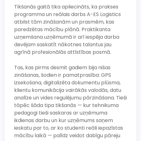
Tikšanās gaitā tika apliecināts, ka prakses
programma un reālais darbs A-ES Logistics
atbilst tām zināšanām un prasmēm, kas
paredzētas mācību plānā. Praktikanta
uzņemšana uzņēmumā ir arī iespēja darba
devējam saskatīt nākotnes talantus jau
agrīnā profesionālās attīstības posmā.
Tas, kas pirms desmit gadiem bija nišas
zināšanas, šodien ir pamatprasība: GPS
izsekošana, digitalizēta dokumentu plūsma,
klientu komunikācija vairākās valodās, datu
analīze un vides regulējumu pārzināšana. Tieši
tāpēc šāda tipa tikšanās — kur tehnikuma
pedagogi tieši saskaras ar uzņēmuma
ikdienas darbu un kur uzņēmums saņem
ieskatu par to, ar ko studenti reāli iepazīstas
mācību laikā — palīdz veidot dabīgu pāreju