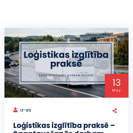
13
May
a-es
Loģistikas izglītība praksē –