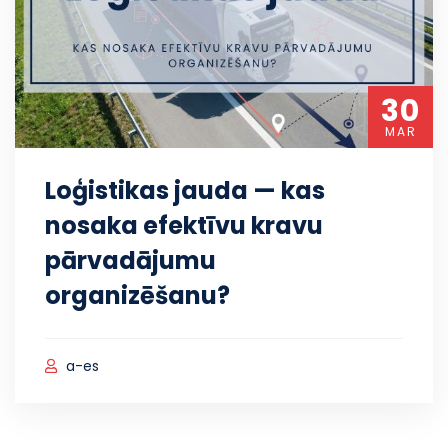
30
MAR
Loģistikas jauda — kas
nosaka efektīvu kravu
pārvadājumu
organizēšanu?
a-es