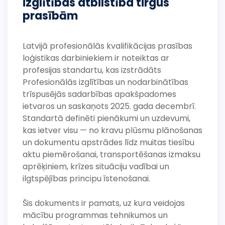
izglītības atbilstība tirgus
prasībām
Latvijā profesionālās kvalifikācijas prasības
loģistikas darbiniekiem ir noteiktas ar
profesijas standartu, kas izstrādāts
Profesionālās izglītības un nodarbinātības
trīspusējās sadarbības apakšpadomes
ietvaros un saskaņots 2025. gada decembrī.
Standartā definēti pienākumi un uzdevumi,
kas ietver visu — no kravu plūsmu plānošanas
un dokumentu apstrādes līdz muitas tiesību
aktu piemērošanai, transportēšanas izmaksu
aprēķiniem, krīzes situāciju vadībai un
ilgtspējības principu īstenošanai.
Šis dokuments ir pamats, uz kura veidojas
mācību programmas tehnikumos un