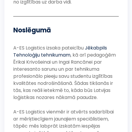
no izglītības uz darba vidi.
Noslēgumā
A-ES Logistics izsaka pateicību
Jēkabpils
Tehnoloģiju tehnikumam
, kā arī pedagoģēm
Ērikai Krivošeinai un Ingai Rancānei par
interesanto sarunu un par tehnikuma
profesionālo pieeju savu studentu izglītības
kvalitātes nodrošināšanā. Šādas tikšanās ir
tās, kas reāli ietekmē to, kāda būs Latvijas
loģistikas nozares nākamā paaudze.
A-ES Logistics vienmēr ir atvērts sadarbībai
ar mērķtiecīgiem jaunajiem speciālistiem,
tāpēc mēs labprāt izskatām iespējas