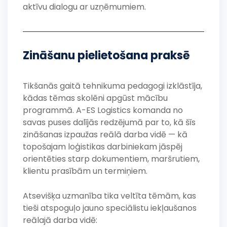
aktīvu dialogu ar uzņēmumiem.
Zināšanu pielietošana praksē
Tikšanās gaitā tehnikuma pedagogi izklāstīja,
kādas tēmas skolēni apgūst mācību
programmā. A-ES Logistics komanda no
savas puses dalījās redzējumā par to, kā šīs
zināšanas izpaužas reālā darba vidē — kā
topošajam loģistikas darbiniekam jāspēj
orientēties starp dokumentiem, maršrutiem,
klientu prasībām un termiņiem.
Atsevišķa uzmanība tika veltīta tēmām, kas
tieši atspoguļo jauno speciālistu iekļaušanos
reālajā darba vidē: