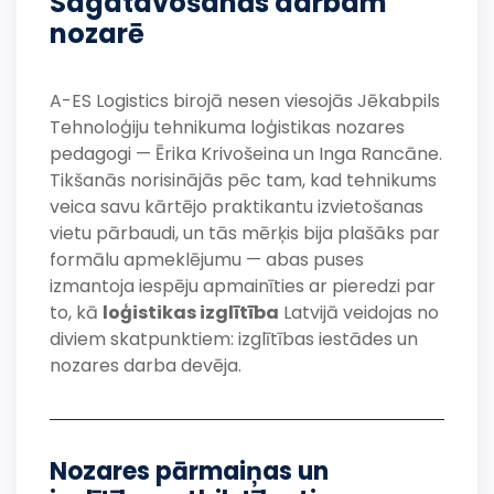
Sagatavošanās darbam
nozarē
A-ES Logistics birojā nesen viesojās Jēkabpils
Tehnoloģiju tehnikuma loģistikas nozares
pedagogi — Ērika Krivošeina un Inga Rancāne.
Tikšanās norisinājās pēc tam, kad tehnikums
veica savu kārtējo praktikantu izvietošanas
vietu pārbaudi, un tās mērķis bija plašāks par
formālu apmeklējumu — abas puses
izmantoja iespēju apmainīties ar pieredzi par
to, kā
loģistikas izglītība
Latvijā veidojas no
diviem skatpunktiem: izglītības iestādes un
nozares darba devēja.
Nozares pārmaiņas un