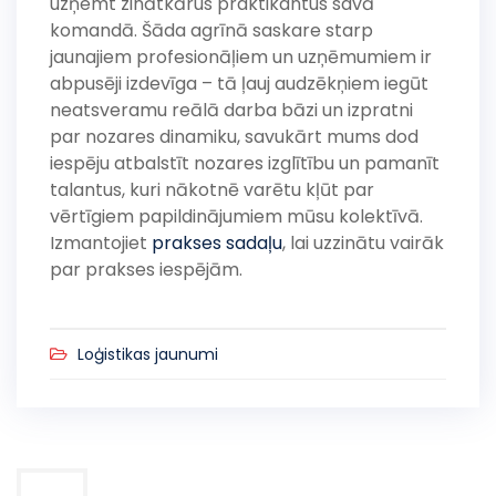
uzņemt zinātkārus praktikantus savā
komandā. Šāda agrīnā saskare starp
jaunajiem profesionāļiem un uzņēmumiem ir
abpusēji izdevīga – tā ļauj audzēkņiem iegūt
neatsveramu reālā darba bāzi un izpratni
par nozares dinamiku, savukārt mums dod
iespēju atbalstīt nozares izglītību un pamanīt
talantus, kuri nākotnē varētu kļūt par
vērtīgiem papildinājumiem mūsu kolektīvā.
Izmantojiet
prakses sadaļu
, lai uzzinātu vairāk
par prakses iespējām.
Loģistikas jaunumi
Post