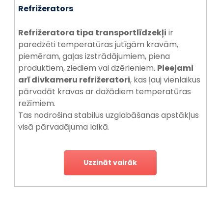
Refrižerators
Refrižeratora tipa transportlīdzekļi
ir
paredzēti temperatūras jutīgām kravām,
piemēram, gaļas izstrādājumiem, piena
produktiem, ziediem vai dzērieniem.
Pieejami
arī divkameru refrižeratori
, kas ļauj vienlaikus
pārvadāt kravas ar dažādiem temperatūras
režīmiem.
Tas nodrošina stabilus uzglabāšanas apstākļus
visā pārvadājuma laikā.
Uzzināt vairāk