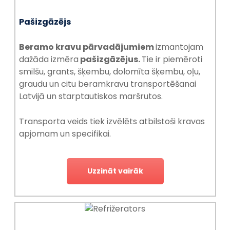
Pašizgāzējs
Beramo kravu pārvadājumiem
izmantojam
dažāda izmēra
pašizgāzējus.
Tie ir piemēroti
smilšu, grants, šķembu, dolomīta šķembu, oļu,
graudu un citu beramkravu transportēšanai
Latvijā un starptautiskos maršrutos.
Transporta veids tiek izvēlēts atbilstoši kravas
apjomam un specifikai.
Uzzināt vairāk