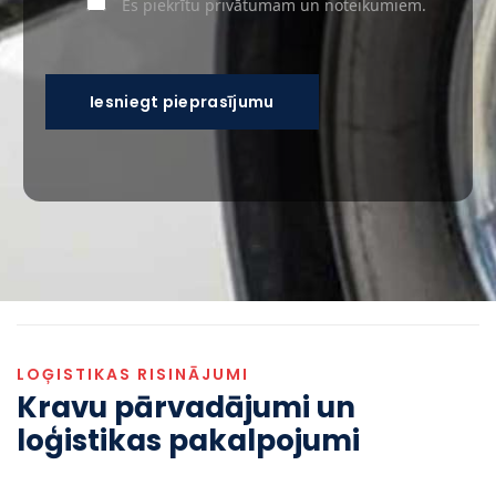
Es piekrītu privātumam un noteikumiem.
LOĢISTIKAS RISINĀJUMI
Kravu pārvadājumi un
loģistikas pakalpojumi