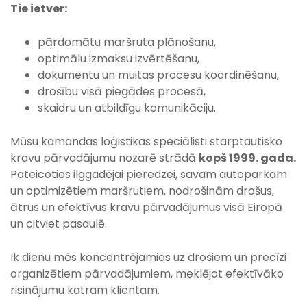
Tie ietver:
pārdomātu maršruta plānošanu,
optimālu izmaksu izvērtēšanu,
dokumentu un muitas procesu koordinēšanu,
drošību visā piegādes procesā,
skaidru un atbildīgu komunikāciju.
Mūsu komandas loģistikas speciālisti starptautisko
kravu pārvadājumu nozarē strādā
kopš 1999. gada.
Pateicoties ilggadējai pieredzei, savam autoparkam
un optimizētiem maršrutiem, nodrošinām drošus,
ātrus un efektīvus kravu pārvadājumus visā Eiropā
un citviet pasaulē.
Ik dienu mēs koncentrējamies uz drošiem un precīzi
organizētiem pārvadājumiem, meklējot efektīvāko
risinājumu katram klientam.