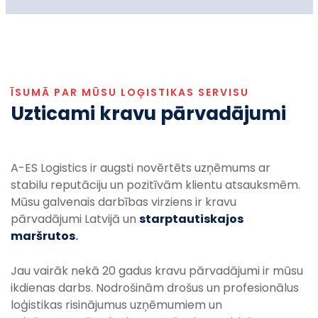
ĪSUMĀ PAR MŪSU LOĢISTIKAS SERVISU
Uzticami kravu pārvadājumi
A-ES Logistics ir augsti novērtēts uzņēmums ar
stabilu reputāciju un pozitīvām klientu atsauksmēm.
Mūsu
galvenais
darbības
virziens
ir
kravu
pārvadājumi
Latvijā
un
starptautiskajos
maršrutos
.
Jau vairāk nekā 20 gadus kravu pārvadājumi ir mūsu
ikdienas darbs. Nodrošinām drošus un profesionālus
loģistikas risinājumus uzņēmumiem un