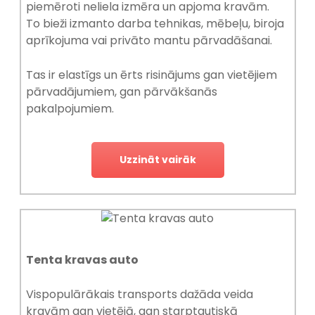
piemēroti neliela izmēra un apjoma kravām.
To bieži izmanto darba tehnikas, mēbeļu, biroja
aprīkojuma vai privāto mantu pārvadāšanai.
Tas ir elastīgs un ērts risinājums gan vietējiem
pārvadājumiem, gan pārvākšanās
pakalpojumiem.
Uzzināt vairāk
Tenta kravas auto
Vispopulārākais transports dažāda veida
kravām gan vietējā, gan starptautiskā