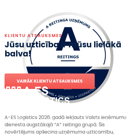
KLIENTU ATSAUKSMES
Jūsu uzticība ir mūsu lielākā
balva!
VAIRĀK KLIENTU ATSAUKSMES
A-ES Logistics 2026. gadā iekļauts Valsts ieņēmumu
Aizpildi ērtu cenu pieteikuma formu un noskaidro cenu 30
dienesta augstākajā “A” reitinga grupā. Šis
minūšu laikā!
novērtējums apliecina uzņēmuma uzticamību,