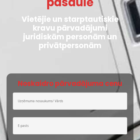
pasaulē
Vietējie un starptautiskie
kravu pārvadājumi
juridiskām personām un
privātpersonām
Noskaidro pārvadājuma cenu