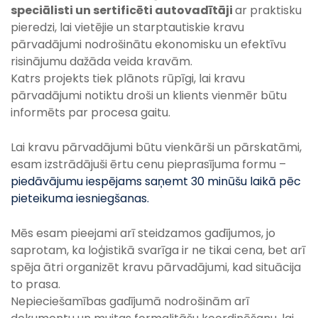
speciālisti un sertificēti autovadītāji
ar praktisku
pieredzi, lai vietējie un starptautiskie kravu
pārvadājumi nodrošinātu ekonomisku un efektīvu
risinājumu dažāda veida kravām.
Katrs projekts tiek plānots rūpīgi, lai kravu
pārvadājumi notiktu droši un klients vienmēr būtu
informēts par procesa gaitu.
Lai kravu pārvadājumi būtu vienkārši un pārskatāmi,
esam izstrādājuši ērtu cenu pieprasījuma formu –
piedāvājumu iespējams saņemt 30 minūšu laikā pēc
pieteikuma iesniegšanas.
Mēs esam pieejami arī steidzamos gadījumos, jo
saprotam, ka loģistikā svarīga ir ne tikai cena, bet arī
spēja ātri organizēt kravu pārvadājumi, kad situācija
to prasa.
Nepieciešamības gadījumā nodrošinām arī