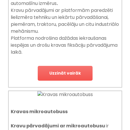
automašīnu izmērus
.
Kravu pārvadājumi ar platformām paredzēti
lielizmēra tehniku un iekārtu pārvadāšanai,
piemēram, traktoru, pacēlāju un citu industriālo
mehānismu.
Platforma nodrošina dažādas iekraušanas
iespējas un drošu kravas fiksāciju pārvadājuma
laikā.
Uzzināt vairāk
Kravas mikroautobuss
Kravu pārvadājumi ar mikroautobusu
ir