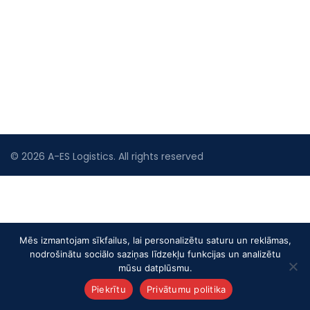
T. 09.00-18.00
C. 09.00-18.00
P. 09.00-18.00
S. Brīvs
SV. Brīvs
© 2026
A-ES Logistics
. All rights reserved
Mēs izmantojam sīkfailus, lai personalizētu saturu un reklāmas,
nodrošinātu sociālo saziņas līdzekļu funkcijas un analizētu
mūsu datplūsmu.
Piekrītu
Privātumu politika