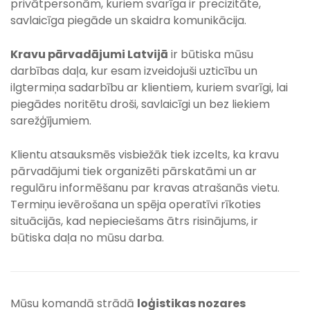
privātpersonām, kuriem svarīga ir precizitāte,
savlaicīga piegāde un skaidra komunikācija.
Kravu
pārvadājumi
Latvijā
ir
būtiska
mūsu
darbības
daļa,
kur
esam
izveidojuši
uzticību
un
ilgtermiņa
sadarbību
ar
klientiem,
kuriem
svarīgi,
lai
piegādes
noritētu
droši,
savlaicīgi
un
bez
liekiem
sarežģījumiem.
Klientu atsauksmēs visbiežāk tiek izcelts, ka kravu
pārvadājumi tiek organizēti pārskatāmi un ar
regulāru informēšanu par kravas atrašanās vietu.
Termiņu ievērošana un spēja operatīvi rīkoties
situācijās, kad nepieciešams ātrs risinājums, ir
būtiska daļa no mūsu darba.
Mūsu komandā strādā
loģistikas nozares