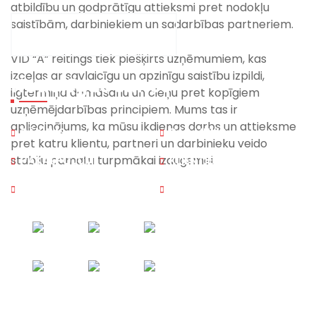
atbildību un godprātīgu attieksmi pret nodokļu
saistībām, darbiniekiem un sadarbības partneriem.
CENU PIETEIKUMA FORMA
VID “A” reitings tiek piešķirts uzņēmumiem, kas
izceļas ar savlaicīgu un apzinīgu saistību izpildi,
Noderīgas saites
ilgtermiņa domāšanu un cieņu pret kopīgiem
uzņēmējdarbības principiem. Mums tas ir
apliecinājums, ka mūsu ikdienas darbs un attieksme
SĀKUMS
PAR MUMS
pret katru klientu, partneri un darbinieku veido
stabilu pamatu turpmākai izaugsmei.
PAKALPOJUMI
KLIENTIEM
PRAKSE
VAKANCES