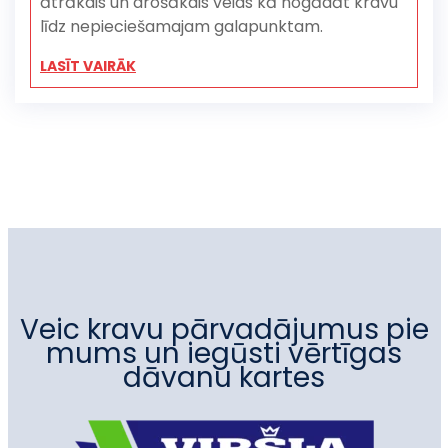
ātrākais un drošākais veids kā nogādāt kravu
līdz nepieciešamajam galapunktam.
LASĪT VAIRĀK
Veic kravu pārvadājumus pie
mums un iegūsti vērtīgas
dāvanu kartes