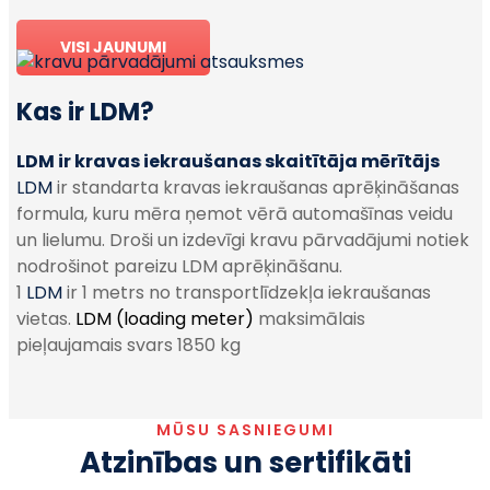
VISI JAUNUMI
Kas ir LDM?
LDM ir kravas iekraušanas skaitītāja mērītājs
LDM
ir standarta kravas iekraušanas aprēķināšanas
formula, kuru mēra ņemot vērā automašīnas veidu
un lielumu. Droši un izdevīgi kravu pārvadājumi notiek
nodrošinot pareizu LDM aprēķināšanu.
1
LDM
ir 1 metrs no transportlīdzekļa iekraušanas
vietas.
LDM (loading meter)
maksimālais
pieļaujamais svars 1850 kg
MŪSU SASNIEGUMI
Atzinības un sertifikāti