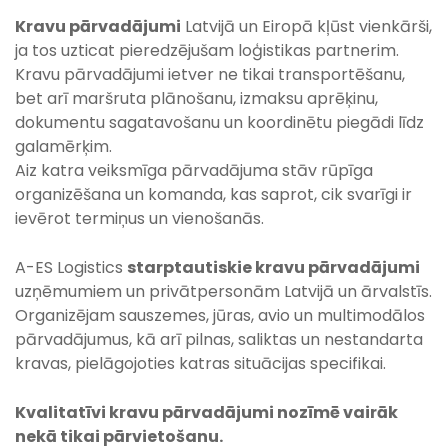
Kravu pārvadājumi
Latvijā un Eiropā kļūst vienkārši,
ja tos uzticat pieredzējušam loģistikas partnerim.
Kravu pārvadājumi ietver ne tikai transportēšanu,
bet arī maršruta plānošanu, izmaksu aprēķinu,
dokumentu sagatavošanu un koordinētu piegādi līdz
galamērķim.
Aiz katra veiksmīga pārvadājuma stāv rūpīga
organizēšana un komanda, kas saprot, cik svarīgi ir
ievērot termiņus un vienošanās.
A-ES Logistics
starptautiskie kravu pārvadājumi
uzņēmumiem un privātpersonām Latvijā un ārvalstīs.
Organizējam sauszemes, jūras, avio un multimodālos
pārvadājumus, kā arī pilnas, saliktas un nestandarta
kravas, pielāgojoties katras situācijas specifikai.
Kvalitatīvi kravu pārvadājumi nozīmē vairāk
nekā tikai pārvietošanu.