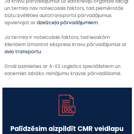
Ja kravu pārvadājumus uz Baltkrieviju organizē laicīgi
un termiņi nav noteicošais faktors, tad piemērotāk
būtu izvēlēties autotransporta pārvadājumus
apvienojot ar
dzelzceļa pārvadājumiem
.
Ja termiņi ir noteicošais faktors, tad iesakām
klientiem izmantot ekspress kravu pārvadājumus ar
avio transportu
.
Droši sazinieties ar A-ES Logistics speciālistiem un
saņemiet labāko risinājumu kravas pārvadāšanai.
Palīdzēsim aizpildīt CMR veidlapu