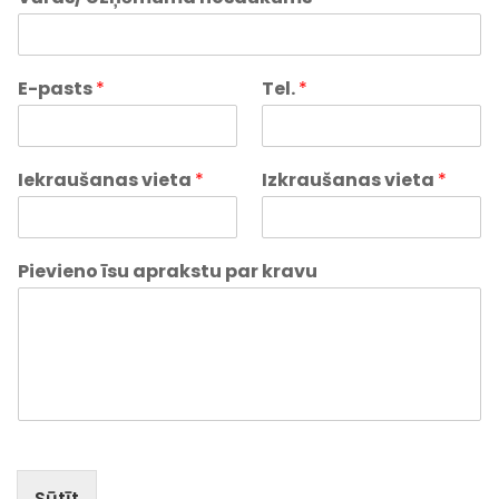
E-pasts
*
Tel.
*
Iekraušanas vieta
*
Izkraušanas vieta
*
Pievieno īsu aprakstu par kravu
Sūtīt