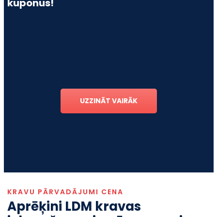
kuponus!
UZZINĀT VAIRĀK
KRAVU PĀRVADĀJUMI CENA
Aprēķini LDM kravas