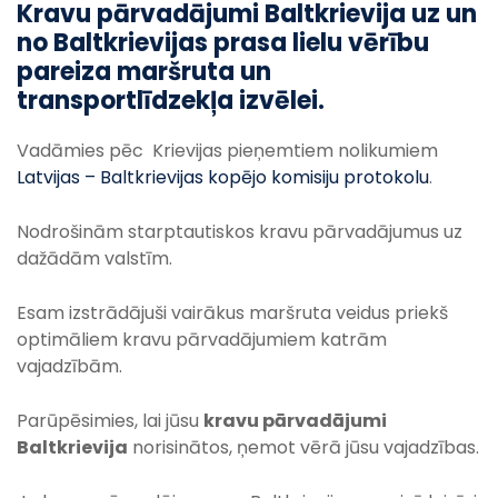
Kravu pārvadājumi Baltkrievija uz
un
no Baltkrievijas prasa lielu vērību
pareiza maršruta un
transportlīdzekļa izvēlei.
Vadāmies pēc Krievijas pieņemtiem nolikumiem
Latvijas – Baltkrievijas kopējo komisiju protokolu
.
Nodrošinām starptautiskos kravu pārvadājumus uz
dažādām valstīm.
Esam izstrādājuši vairākus maršruta veidus priekš
optimāliem kravu pārvadājumiem katrām
vajadzībām.
Parūpēsimies, lai jūsu
kravu pārvadājumi
Baltkrievija
norisinātos, ņemot vērā jūsu vajadzības.