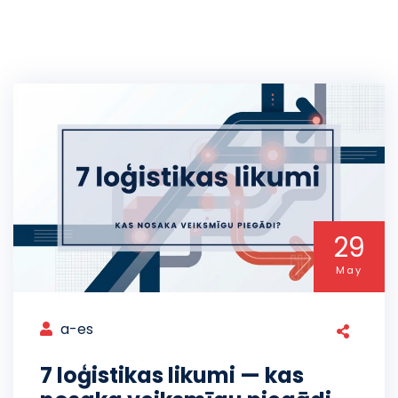
29
May
a-es
7 loģistikas likumi — kas