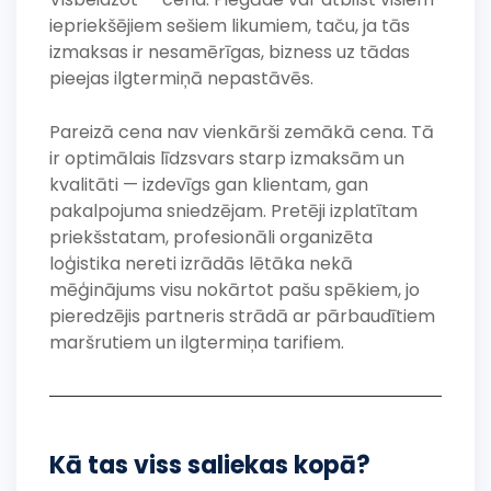
iepriekšējiem sešiem likumiem, taču, ja tās
izmaksas ir nesamērīgas, bizness uz tādas
pieejas ilgtermiņā nepastāvēs.
Pareizā cena nav vienkārši zemākā cena. Tā
ir optimālais līdzsvars starp izmaksām un
kvalitāti — izdevīgs gan klientam, gan
pakalpojuma sniedzējam. Pretēji izplatītam
priekšstatam, profesionāli organizēta
loģistika nereti izrādās lētāka nekā
mēģinājums visu nokārtot pašu spēkiem, jo
pieredzējis partneris strādā ar pārbaudītiem
maršrutiem un ilgtermiņa tarifiem.
Kā tas viss saliekas kopā?