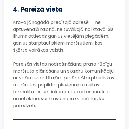
4. Pareizā vieta
Krava jānogādā precīzajā adresē — ne
aptuvenajā rajonā, ne tuvākajā noliktavā. Šis
likums attiecas gan uz vietējām piegādēm,
gan uz starptautiskiem maršrutiem, kas
šķērso vairākas valstis.
Pareizās vietas nodrošināšana prasa rūpīgu
maršruta plānošanu un skaidru komunikāciju
ar visām iesaistītajām pusēm. Starptautiskos
maršrutos papildus pievienojas muitas
formalitātes un dokumentu kārtošana, kas
arī ietekmē, vai krava nonāks tieši tur, kur
paredzēts.