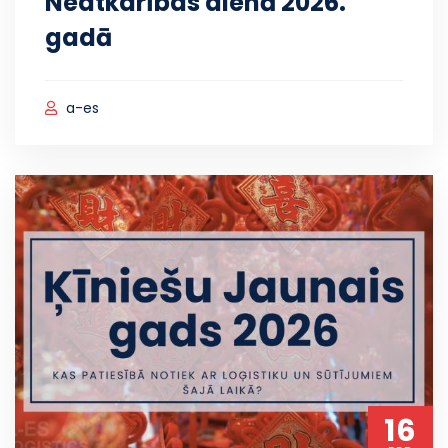
Neatkarības dienā 2026.
gadā
a-es
16