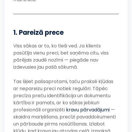
1. Pareizā prece
Viss sākas ar to, ko tieši ved. Ja klients
pasūtīja vienu preci, bet saņēma citu, viss
pārējais zaudē nozīmi — piegāde nav
izdevusies jau pašā sākumā.
Tas šķiet pašsaprotami, taču praksē kļūdas
ar nepareizu preci notiek regulāri. Tāpēc
precīza preču identifikācija un dokumentu
kārtība ir pamats, ar ko sākas jebkuri
profesionāli organizēti
kravu pārvadājumi
—
skaidra marķēšana, precīzi pavaddokumenti
un pārbaude pirms nosūtīšanas. Izlabot
kļūdu, kad krava jau atrodas ceļā, izmaksā