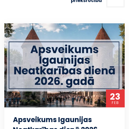
priekšrocība
23
FEB
Apsveikums Igaunijas