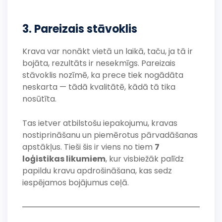
3. Pareizais stāvoklis
Krava var nonākt vietā un laikā, taču, ja tā ir
bojāta, rezultāts ir nesekmīgs. Pareizais
stāvoklis nozīmē, ka prece tiek nogādāta
neskarta — tādā kvalitātē, kādā tā tika
nosūtīta.
Tas ietver atbilstošu iepakojumu, kravas
nostiprināšanu un piemērotus pārvadāšanas
apstākļus. Tieši šis ir viens no tiem
7
loģistikas likumiem
, kur visbiežāk palīdz
papildu kravu apdrošināšana, kas sedz
iespējamos bojājumus ceļā.