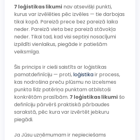
7 loģistikas likumi
nav atsevišķi punkti,
kurus var izvēlēties pēc izvēles — tie darbojas
tikai kopā. Pareizā prece bez pareizā laika
neder. Pareizā vieta bez pareizā stāvokļa
neder. Tikai tad, kad visi septiņi nosacījumi
izpildīti vienlaikus, piegāde ir patiešām
veiksmīga.
Šis princips ir cieši saistīts ar loģistikas
pamatdefinīciju — proti,
loģistika
ir process,
kas nodrošina preču plūsmu no izcelsmes
punkta līdz patēriņa punktam atbilstoši
konkrētām prasībām.
7 loģistikas likumi
šo
definīciju pārvērš praktiskā pārbaudes
sarakstā, pēc kura var izvērtēt jebkuru
piegādi.
Ja Jūsu uzņēmumam ir nepieciešams