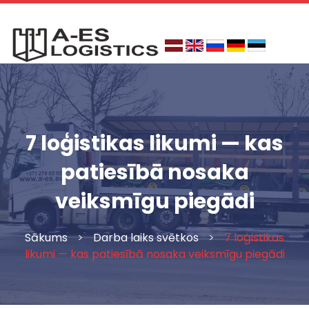
Skip
to
content
7 loģistikas likumi — kas
patiesībā nosaka
veiksmīgu piegādi
Sākums
>
Darba laiks svētkos
>
7 loģistikas
likumi — kas patiesībā nosaka veiksmīgu piegādi