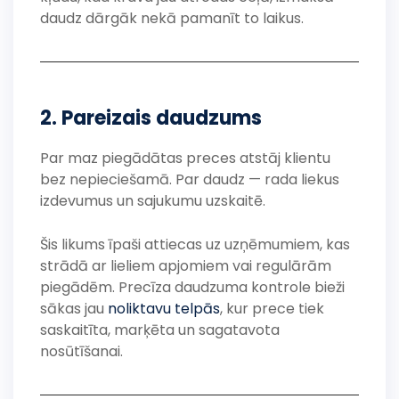
daudz dārgāk nekā pamanīt to laikus.
2. Pareizais daudzums
Par maz piegādātas preces atstāj klientu
bez nepieciešamā. Par daudz — rada liekus
izdevumus un sajukumu uzskaitē.
Šis likums īpaši attiecas uz uzņēmumiem, kas
strādā ar lieliem apjomiem vai regulārām
piegādēm. Precīza daudzuma kontrole bieži
sākas jau
noliktavu telpās
, kur prece tiek
saskaitīta, marķēta un sagatavota
nosūtīšanai.