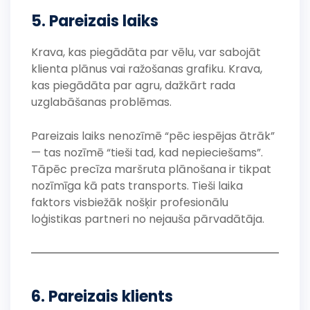
5. Pareizais laiks
Krava, kas piegādāta par vēlu, var sabojāt
klienta plānus vai ražošanas grafiku. Krava,
kas piegādāta par agru, dažkārt rada
uzglabāšanas problēmas.
Pareizais laiks nenozīmē “pēc iespējas ātrāk”
— tas nozīmē “tieši tad, kad nepieciešams”.
Tāpēc precīza maršruta plānošana ir tikpat
nozīmīga kā pats transports. Tieši laika
faktors visbiežāk nošķir profesionālu
loģistikas partneri no nejauša pārvadātāja.
6. Pareizais klients