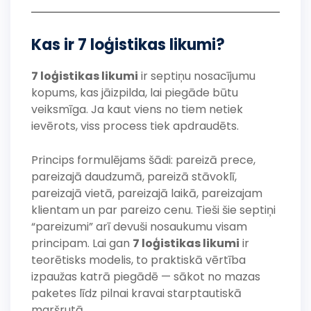
Kas ir 7 loģistikas likumi?
7 loģistikas likumi
ir septiņu nosacījumu
kopums, kas jāizpilda, lai piegāde būtu
veiksmīga. Ja kaut viens no tiem netiek
ievērots, viss process tiek apdraudēts.
Princips formulējams šādi: pareizā prece,
pareizajā daudzumā, pareizā stāvoklī,
pareizajā vietā, pareizajā laikā, pareizajam
klientam un par pareizo cenu. Tieši šie septiņi
“pareizumi” arī devuši nosaukumu visam
principam. Lai gan
7 loģistikas likumi
ir
teorētisks modelis, to praktiskā vērtība
izpaužas katrā piegādē — sākot no mazas
paketes līdz pilnai kravai starptautiskā
maršrutā.