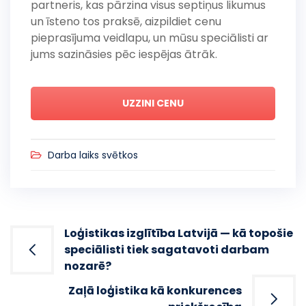
partneris, kas pārzina visus septiņus likumus
un īsteno tos praksē, aizpildiet cenu
pieprasījuma veidlapu, un mūsu speciālisti ar
jums sazināsies pēc iespējas ātrāk.
UZZINI CENU
Darba laiks svētkos
Post
Loģistikas izglītība Latvijā — kā topošie
navigation
speciālisti tiek sagatavoti darbam
nozarē?
Zaļā loģistika kā konkurences