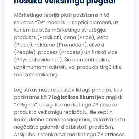
nosaka veiksmīgu piegādi
Mārketinga teorijā plaši pazīstams ir tā
sauktais “7P” modelis — septiņi elementi, uz
kuriem balstās mārketinga stratēģija:
produkts (Product), cena (Price), vieta
(Place), reklāma (Promotion), cilvēki
(People), process (Process) un fiziskā vide
(Physical evidence). Šie elementi palīdz
uzņēmumam izvērtēt, vai produkts tirgū tiks
realizēts veiksmīgi.
Loģistikas nozarē pastāv līdzīgs princips, kas
pazīstams kā
7 loģistikas likumi
jeb angliski
“7 Rights”. Līdzīgi kā mārketinga 7P nosaka
produkta veiksmīgu realizāciju, šie septiņi
likumi definē priekšnosacījumus, lai krava tiktu
nogādāta galamērķī atbilstoši prasībām.
Atšķirība ir vienkārša: mārketinga 7P attiecas