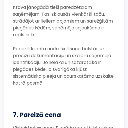
Krava jānogādā tieši paredzētajam
saņēmējam. Tas izklausās vienkārši, taču,
strādājot ar lieliem apjomiem un sarežģītām
piegādes ķēdēm, saņēmēja sajaukšana ir
reāls risks.
Pareizā klienta nodrošināšana balstās uz
precīzu dokumentāciju un skaidru saņēmēja
identifikāciju. Jo lielāka un sazarotāka ir
piegādes ķēde, jo svarīgāka kļūst
sistemātiska pieeja un caurskatāma uzskaite
katrā posmā.
7. Pareizā cena
Visbeidzot — cena. Piegāde var atbilst visiem