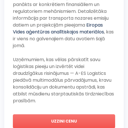
panākts ar konkrētiem finansiāliem un
regulatoriem mehānismiem. Detalizētāka
informācija par transporta nozares emisiju
datiem un projekcijām pieejama
Eiropas
Vides aģentūras analītiskajos materiālos
, kas
ir viens no galvenajiem datu avotiem šajā
jomā.
Uzņēmumiem, kas vēlas pārskatīt savu
loģistikas pieeju un izvērtēt videi
draudzīgākus risinājumus — A-ES Logistics
piedāvā multimodālus pārvadājumus, kravu
konsolidāciju un dokumentu apstrādi, kas
atbilst mūsdienu starptautiskās tirdzniecības
prasībām.
UZZINI CENU