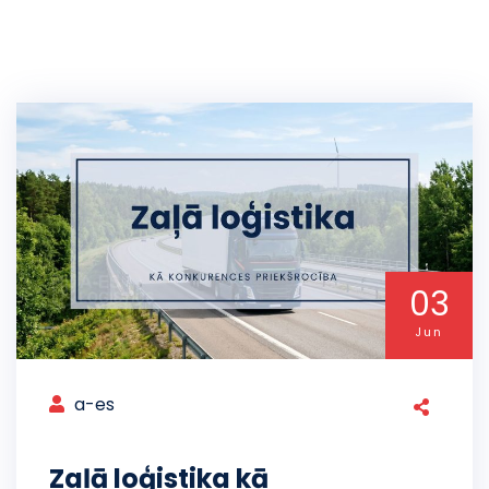
03
Jun
a-es
Zaļā loģistika kā