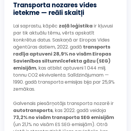
Transporta nozares vides
ietekme — reāli skaitļi
Lai saprastu, kāpēc
zaļā loģistika
ir kļuvusi
par tik aktuālu tēmu, vērts apskatīt
konkrētus datus. Saskaņā ar Eiropas Vides
aģentūras datiem, 2022. gadā
transports
radīja aptuveni 28,9% no visām Eiropas
Savienības siltumnīcefekta gāzu (SEG)
emisijām
, kas atbilst aptuveni 1 044 milj.
tonnu CO2 ekvivalenta. Salīdzinājumam —
1990. gadā transporta emisijas bija par 25,9%
zemākas.
Galvenais piesārņotājs transporta nozarē ir
autotransports
, kas 2022. gadā veidoja
73,2% no visām transporta SEG emisijām
(un 21,1% no visām ES SEG emisijām). Otrā