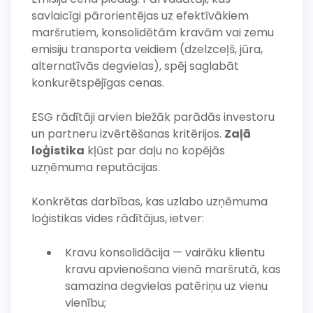
savlaicīgi pārorientējas uz efektīvākiem
maršrutiem, konsolidētām kravām vai zemu
emisiju transporta veidiem (dzelzceļš, jūra,
alternatīvās degvielas), spēj saglabāt
konkurētspējīgas cenas.
ESG rādītāji arvien biežāk parādās investoru
un partneru izvērtēšanas kritērijos.
Zaļā
loģistika
kļūst par daļu no kopējās
uzņēmuma reputācijas.
Konkrētas darbības, kas uzlabo uzņēmuma
loģistikas vides rādītājus, ietver:
Kravu konsolidācija — vairāku klientu
kravu apvienošana vienā maršrutā, kas
samazina degvielas patēriņu uz vienu
vienību;