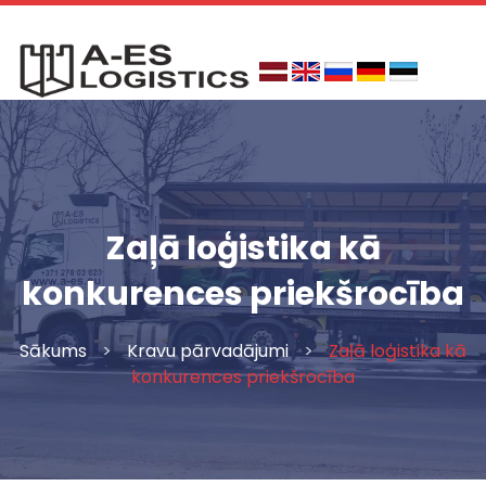
Skip
to
content
Zaļā loģistika kā
konkurences priekšrocība
Sākums
>
Kravu pārvadājumi
>
Zaļā loģistika kā
konkurences priekšrocība