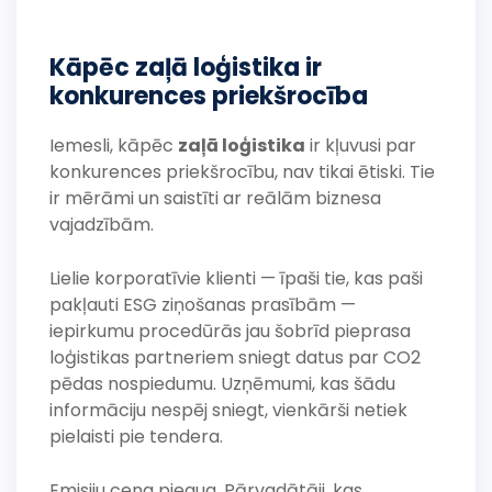
Kāpēc zaļā loģistika ir
konkurences priekšrocība
Iemesli, kāpēc
zaļā loģistika
ir kļuvusi par
konkurences priekšrocību, nav tikai ētiski. Tie
ir mērāmi un saistīti ar reālām biznesa
vajadzībām.
Lielie korporatīvie klienti — īpaši tie, kas paši
pakļauti ESG ziņošanas prasībām —
iepirkumu procedūrās jau šobrīd pieprasa
loģistikas partneriem sniegt datus par CO2
pēdas nospiedumu. Uzņēmumi, kas šādu
informāciju nespēj sniegt, vienkārši netiek
pielaisti pie tendera.
Emisiju cena pieaug. Pārvadātāji, kas