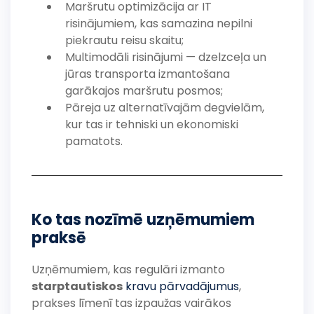
Maršrutu optimizācija ar IT
risinājumiem, kas samazina nepilni
piekrautu reisu skaitu;
Multimodāli risinājumi — dzelzceļa un
jūras transporta izmantošana
garākajos maršrutu posmos;
Pāreja uz alternatīvajām degvielām,
kur tas ir tehniski un ekonomiski
pamatots.
Ko tas nozīmē uzņēmumiem
praksē
Uzņēmumiem, kas regulāri izmanto
starptautiskos
kravu pārvadājumus
,
prakses līmenī tas izpaužas vairākos