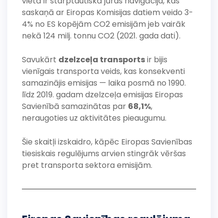
vietā ir starptautiskā jūras navigācija, kas
saskaņā ar Eiropas Komisijas datiem veido 3-
4% no ES kopējām CO2 emisijām jeb vairāk
nekā 124 milj. tonnu CO2 (2021. gada dati).
Savukārt
dzelzceļa transports
ir bijis
vienīgais transporta veids, kas konsekventi
samazinājis emisijas — laika posmā no 1990.
līdz 2019. gadam dzelzceļa emisijas Eiropas
Savienībā samazinātas par
68,1%
,
neraugoties uz aktivitātes pieaugumu.
Šie skaitļi izskaidro, kāpēc Eiropas Savienības
tiesiskais regulējums arvien stingrāk vēršas
pret transporta sektora emisijām.