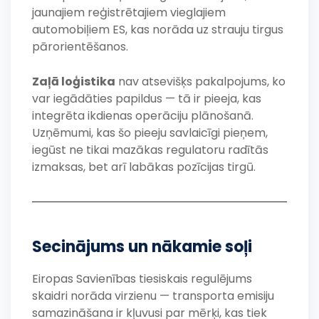
jaunajiem reģistrētajiem vieglajiem
automobiļiem ES, kas norāda uz strauju tirgus
pārorientēšanos.
Zaļā loģistika
nav atsevišķs pakalpojums, ko
var iegādāties papildus — tā ir pieeja, kas
integrēta ikdienas operāciju plānošanā.
Uzņēmumi, kas šo pieeju savlaicīgi pieņem,
iegūst ne tikai mazākas regulatoru radītās
izmaksas, bet arī labākas pozīcijas tirgū.
Secinājums un nākamie soļi
Eiropas Savienības tiesiskais regulējums
skaidri norāda virzienu — transporta emisiju
samazināšana ir kļuvusi par mērķi, kas tiek