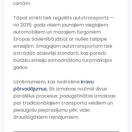
cenām.
Tāpat strikti tiek regulēts autotransports —
no 2035. gada visiem jaunajiem vieglajiem
automobiļiem un mazajiem furgoniem
Eiropas Savienībā jābūt ar nulles tailpipe
emisijām. Smagajam autotransportam tiek
izstrādāti atsevišķi standarti, kas paredz
būtisku emisiju samazināšanu turpmākajos
gados.
Uzņēmumiem, kas nodrošina
kravu
pārvadājumus
, šīs izmaiņas nozīmē divus
paralēlus procesus: paaugstinātas izmaksas
par tradicionālajiem transporta veidiem un
pieaugošu pieprasījumu pēc videi
draudzīgākiem risinājumiem.