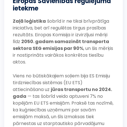
Eiropas Savienības regulējuma
ietekme
Zaļā loģistika
šobrīd ir ne tikai brīvprātīga
iniciatīva, bet arī regulētas tirgus prasības
rezultāts. Eiropas Komisija ir izvirzījusi mērķi
līdz
2050. gadam samazināt transporta
sektora SEG emisijas par 90%
, un šis mērķis
ir nostiprināts vairākos konkrētos tiesību
aktos.
Viens no būtiskākajiem soļiem bija ES Emisiju
tirdzniecības sistēmas (EU ETS)
attiecināšana uz
jūras transportu no 2024.
gada
— tas šobrīd veido aptuveni 7% no
kopējām EU ETS emisijām. Praksē tas nozīmē,
ka kuģniecības uzņēmumi par savām
emisijām maksā, un šīs izmaksas tiek
pārnestas uz starptautisko pārvadājumu