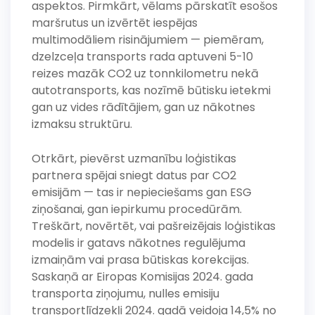
aspektos. Pirmkārt, vēlams pārskatīt esošos
maršrutus un izvērtēt iespējas
multimodāliem risinājumiem — piemēram,
dzelzceļa transports rada aptuveni 5-10
reizes mazāk CO2 uz tonnkilometru nekā
autotransports, kas nozīmē būtisku ietekmi
gan uz vides rādītājiem, gan uz nākotnes
izmaksu struktūru.
Otrkārt, pievērst uzmanību loģistikas
partnera spējai sniegt datus par CO2
emisijām — tas ir nepieciešams gan ESG
ziņošanai, gan iepirkumu procedūrām.
Treškārt, novērtēt, vai pašreizējais loģistikas
modelis ir gatavs nākotnes regulējuma
izmaiņām vai prasa būtiskas korekcijas.
Saskaņā ar Eiropas Komisijas 2024. gada
transporta ziņojumu, nulles emisiju
transportlīdzekļi 2024. gadā veidoja 14,5% no