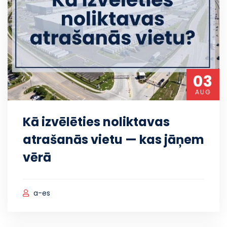
03
AUG
Kā izvēlēties noliktavas
atrašanās vietu — kas jāņem
vērā
a-es