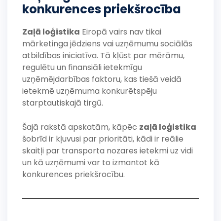
konkurences priekšrocība
Zaļā loģistika
Eiropā vairs nav tikai
mārketinga jēdziens vai uzņēmumu sociālās
atbildības iniciatīva. Tā kļūst par mērāmu,
regulētu un finansiāli ietekmīgu
uzņēmējdarbības faktoru, kas tiešā veidā
ietekmē uzņēmuma konkurētspēju
starptautiskajā tirgū.
Šajā rakstā apskatām, kāpēc
zaļā loģistika
šobrīd ir kļuvusi par prioritāti, kādi ir reālie
skaitļi par transporta nozares ietekmi uz vidi
un kā uzņēmumi var to izmantot kā
konkurences priekšrocību.