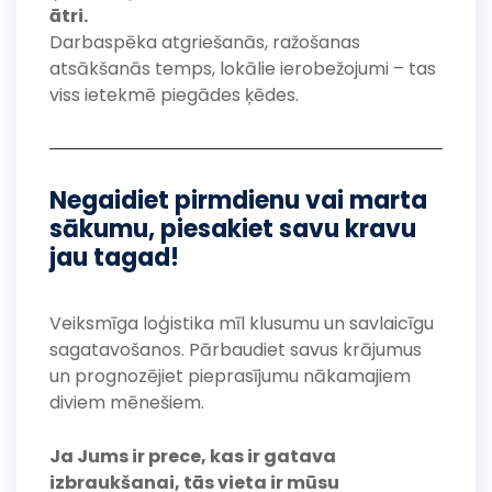
ātri.
Darbaspēka atgriešanās, ražošanas
atsākšanās temps, lokālie ierobežojumi – tas
viss ietekmē piegādes ķēdes.
Negaidiet pirmdienu vai marta
sākumu, piesakiet savu kravu
jau tagad!
Veiksmīga loģistika mīl klusumu un savlaicīgu
sagatavošanos. Pārbaudiet savus krājumus
un prognozējiet pieprasījumu nākamajiem
diviem mēnešiem.
Ja Jums ir prece, kas ir gatava
izbraukšanai, tās vieta ir mūsu