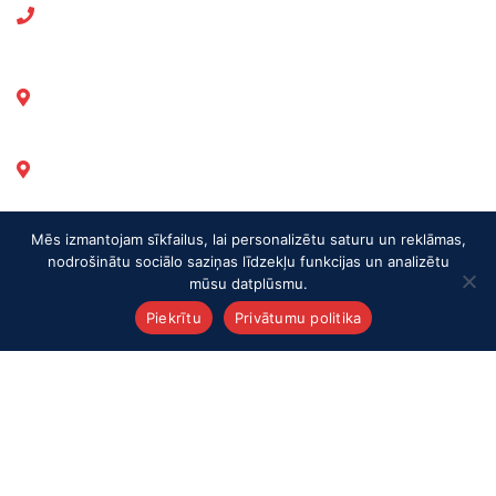
+371 282-98-404
Tel.:
+371 671-30-439
Ofisa tel.:
Mūkusalas 47a, Riga, LV-1004
Reģ. Nr.: LV 41503023453
Darba laiki
Mēs izmantojam sīkfailus, lai personalizētu saturu un reklāmas,
nodrošinātu sociālo saziņas līdzekļu funkcijas un analizētu
mūsu datplūsmu.
P. 09.00-18.00
Piekrītu
Privātumu politika
O. 09.00-18.00
T. 09.00-18.00
C. 09.00-18.00
P. 09.00-18.00
S. Brīvs
SV. Brīvs