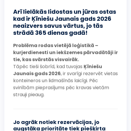
Arī lielākās lidostas un jūras ostas
kad ir Ķīniešu Jaunais gads 2026
neaizvers savus vārtus, jo tās
strādā 365 dienas gadā!
Problēma rodas vietējā loģistikā –
kurjerdienesti un iekšzemes pārvadātāji ir
tie, kas svārstās visvairāk.
Tāpēc tieši šobrīd, kad tuvojas
Ķīniešu
Jaunais gads 2026
, ir svarīgi rezervēt vietas
konteineros un lidmašīnās laicīgi. Pēc
svinībām pieprasījums pēc kravas vietām
strauji pieaug.
Jo agrāk notiek rezervācijas, jo
augstāka prioritāte tiek piešķirta