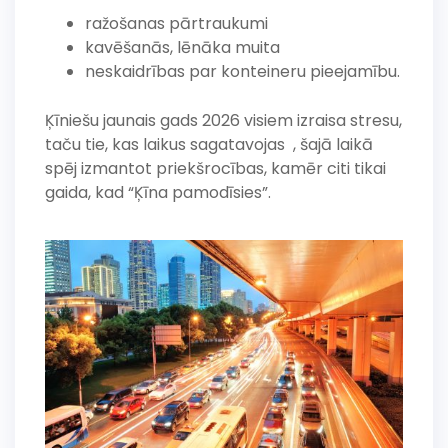
ražošanas pārtraukumi
kavēšanās, lēnāka muita
neskaidrības par konteineru pieejamību.
Ķīniešu jaunais gads 2026 visiem izraisa stresu,
taču tie, kas laikus sagatavojas , šajā laikā
spēj izmantot priekšrocības, kamēr citi tikai
gaida, kad “Ķīna pamodīsies”.