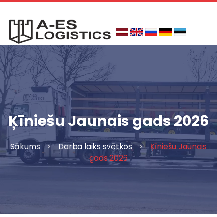
Skip
to
content
Ķīniešu Jaunais gads 2026
Sākums
>
Darba laiks svētkos
>
Ķīniešu Jaunais
gads 2026