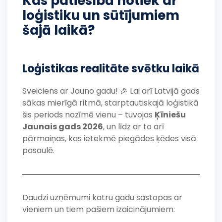
Kas patiesībā notiek ar
loģistiku un sūtījumiem
šajā laikā?
Loģistikas realitāte svētku laikā
Sveiciens ar Jauno gadu! 🎉 Lai arī Latvijā gads
sākas mierīgā ritmā, starptautiskajā loģistikā
šis periods nozīmē vienu – tuvojas
Ķīniešu
Jaunais gads 2026
, un līdz ar to arī
pārmaiņas, kas ietekmē piegādes ķēdes visā
pasaulē.
Daudzi uzņēmumi katru gadu sastopas ar
vieniem un tiem pašiem izaicinājumiem: