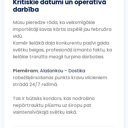
Kritiskie datumi un operatīvā
darbība
Mūsu pieredze rāda, ka veiksmīgākie
importētāji savas kārtis izspēlē jau februāra
vidū.
Kamēr lielākā daļa konkurentu pasīvi gaida
svētku beigas, profesionāļi izmanto faktu, ka
lielākie tranzīta mezgli turpina darboties.
Piemēram
,
Alašankou – Dostika
robežšķērsošanas punkts kravu vilcieniem
strādā 24/7 režīmā.
Tas ir būtisks koridors, kas nodrošina
nepārtrauktu plūsmu uz Eiropu pat
visintensīvākajā svētku laikā.