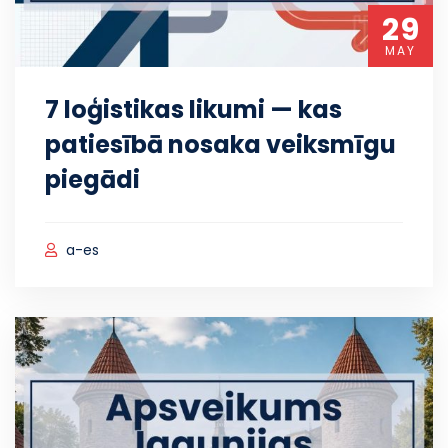
29
MAY
7 loģistikas likumi — kas
patiesībā nosaka veiksmīgu
piegādi
a-es