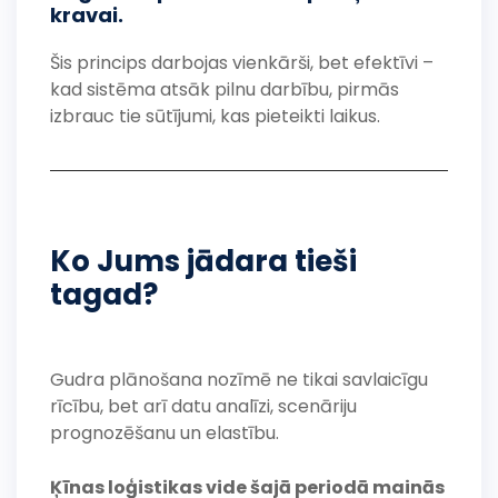
kravai.
Šis princips darbojas vienkārši, bet efektīvi –
kad sistēma atsāk pilnu darbību, pirmās
izbrauc tie sūtījumi, kas pieteikti laikus.
Ko Jums jādara tieši
tagad?
Gudra plānošana nozīmē ne tikai savlaicīgu
rīcību, bet arī datu analīzi, scenāriju
prognozēšanu un elastību.
Ķīnas loģistikas vide šajā periodā mainās