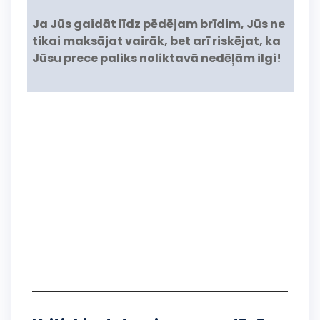
Ja Jūs gaidāt līdz pēdējam brīdim, Jūs ne
tikai maksājat vairāk, bet arī riskējat, ka
Jūsu prece paliks noliktavā nedēļām ilgi!