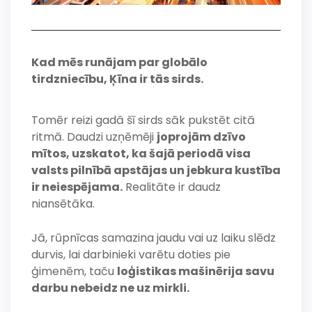
Kad mēs runājam par globālo
tirdzniecību, Ķīna ir tās sirds.
Tomēr reizi gadā šī sirds sāk pukstēt citā
ritmā. Daudzi uzņēmēji
joprojām dzīvo
mītos, uzskatot, ka šajā periodā visa
valsts pilnībā apstājas un jebkura kustība
ir neiespējama.
Realitāte ir daudz
niansētāka.
Jā, rūpnīcas samazina jaudu vai uz laiku slēdz
durvis, lai darbinieki varētu doties pie
ģimenēm, taču
loģistikas mašinērija savu
darbu nebeidz ne uz mirkli.