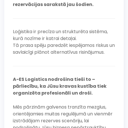
rezervācijas sarakstā jau šodien.
Loģistika ir precīza un strukturēta sistēma,
kurā nozīme ir katrai detaļai.
Tā prasa spēju paredzēt iespējamos riskus un
savlaicīgi plānot alternatīvus risinājumus.
A-ES Logistics nodrošina tieši to –
pārliecību, ka Jūsu kravas kustība tiek
organizēta profesionāli un droši.
Mēs pārzinām galvenos tranzīta mezglus,
orientējamies muitas regulējumā un vienmēr
izstrādājam rezerves scenāriju, lai
nodrošinātu Jūsu biznesa nepārtrauktību.