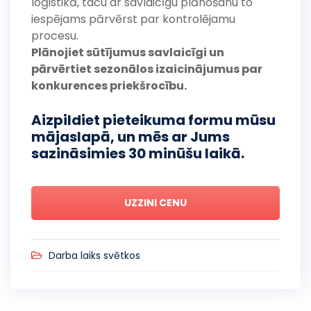
loģistikā, taču ar savlaicīgu plānošanu to
iespējams pārvērst par kontrolējamu
procesu.
Plānojiet sūtījumus savlaicīgi un
pārvērtiet sezonālos izaicinājumus par
konkurences priekšrocību.
Aizpildiet pieteikuma formu mūsu
mājaslapā, un mēs ar Jums
sazināsimies 30 minūšu laikā.
UZZINI CENU
Darba laiks svētkos