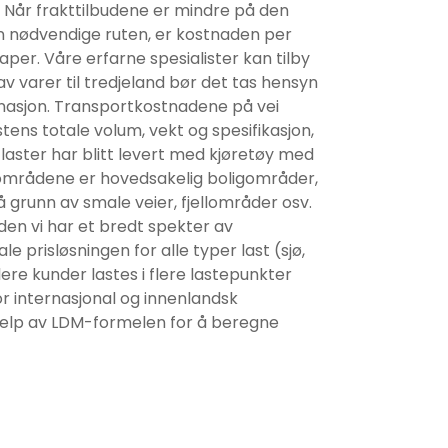
 Når frakttilbudene er mindre på den
n nødvendige ruten, er kostnaden per
per. Våre erfarne spesialister kan tilby
 av varer til tredjeland bør det tas hensyn
inasjon. Transportkostnadene på vei
ns totale volum, vekt og spesifikasjon,
 laster har blitt levert med kjøretøy med
se områdene er hovedsakelig boligområder,
grunn av smale veier, fjellområder osv.
iden vi har et bredt spekter av
e prisløsningen for alle typer last (sjø,
lere kunder lastes i flere lastepunkter
or internasjonal og innenlandsk
 hjelp av LDM-formelen for å beregne