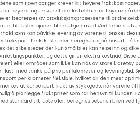
dene som noen ganger krever litt høyere fraktkostnader.
eter høyere, og omvendt når lastetilbud er høyere på de
ne er begrenset av produksjonsprosessene til andre selska
 din til destinasjonen til rimelige priser! Ved forsendelse
rhold som kan påvirke levering av varene til ønsket dest
/eksport. Fraktkostnader beregnes også basert på laste
 det slike steder der kun små biler kan reise inn og slike
 – omlastingspunkter, og dette gir en ekstra kostnad. Dis
er) eller områder som ikke kan nås av store kjøretøy på 
er last, med tanke på pris per kilometer og leveringstid. S
nsport per kilometer fleksible, hvilket gir den mest optimal
merkes at konsolidert frakt av stykkgods, når varene til f
ulig å planlegge fraktpriser som tar hensyn til kunden. F
ed standard tilt lastebiler, beregnes setene i bilen ved