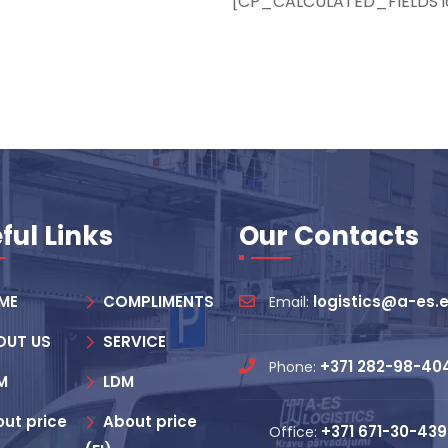
[CP_CALCULATED_FIELDS i
ful Links
Our Contacts
ME
COMPLIMENTS
logistics@a-es.
Email:
OUT US
SERVICE
+371 282-98-40
Phone:
M
LDM
ut price
About price
+371 671-30-439
Office: