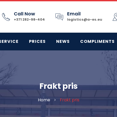
Call Now
Email
+371 282-98-404
logistics@a-es.eu
SERVICE
PRICES
NEWS
COMPLIMENTS
Frakt pris
Home
>
Frakt pris