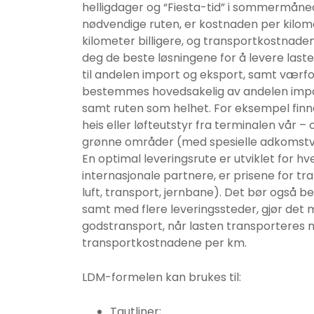
helligdager og “Fiesta-tid” i sommermåne
nødvendige ruten, er kostnaden per kilom
kilometer billigere, og transportkostnade
deg de beste løsningene for å levere lasten
til andelen import og eksport, samt værfo
bestemmes hovedsakelig av andelen import
samt ruten som helhet. For eksempel finnes
heis eller løfteutstyr fra terminalen vår
grønne områder (med spesielle adkomstvei
En optimal leveringsrute er utviklet for hv
internasjonale partnere, er prisene for tra
luft, transport, jernbane). Det bør også be
samt med flere leveringssteder, gjør det m
godstransport, når lasten transporteres m
transportkostnadene per km.
frakt pris
LDM-formelen kan brukes til:
Tautliner;