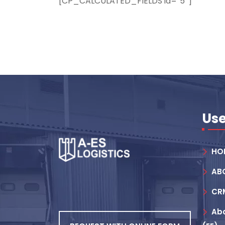
[CP_CALCULATED_FIELDS id=”5″]
Use
HO
AB
CR
Abo