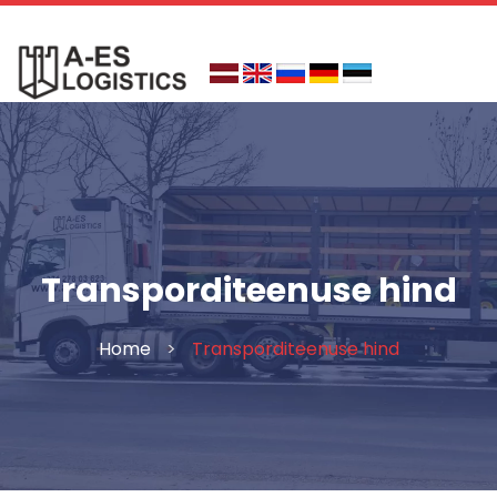
Skip
to
content
Transporditeenuse hind
Home
>
Transporditeenuse hind