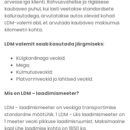
arvesse iga klienti. Rahvusvahelise ja riigisisese
kaubaveo puhul, kui lasti veetakse standardsete
kallurautodega, arvutatakse autos olevad kohad
LDM-valemi abil, et arvutada kaubaveo maksumus
kilomeetri kohta.
Transporditeenuse hind
LDM valemit saab kasutada järgmiseks:
Külgkardinaga veokid;
Mega;
Külmutusveokid;
Platvormveokid ja lahtised veokid.
Mis on LDM – laadimismeeter?
LDM – laadimismeeter on veokiga transportimise
standardne mõõtühik. 1 LDM – üks laadimismeeter on
1 meeter veoki pikkuse laadimisruumist. Maksimaalne
kaal ühe laadimise kohta on 1850 kg.