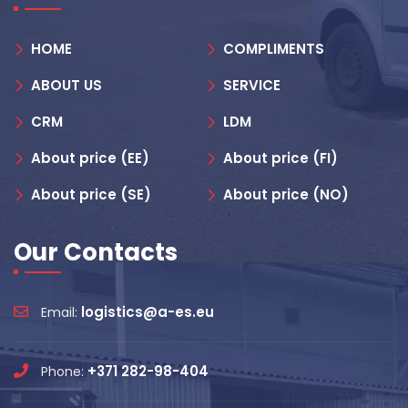
HOME
COMPLIMENTS
ABOUT US
SERVICE
CRM
LDM
About price (EE)
About price (FI)
About price (SE)
About price (NO)
Our Contacts
logistics@a-es.eu
Email:
+371 282-98-404
Phone: