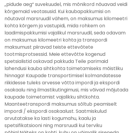
„pidude aeg“ suvekuudel, mis mõnikord nõuavad veidi
kõrgemaid veotasusid. Kui kaubapakkumisi on
nõutaval marsruudil vähem, on maksumus kilomeetri
kohta kõrgem ja vastupidi, mida rohkem on
laadimispakkumisi vajalikul marsruudil, seda odavam
on maksumus kilomeetri kohta ja transpordi
maksumust piiravad teiste ettevõtete
tootmisprotsessid. Meie ettevõtte kogenud
spetsialistid oskavad pakkuda Teile parimaid
lahendusi kauba sihtkohta toimetamiseks mõistliku
hinnaga! Kaupade transportimisel kolmandatesse
riikidesse tuleks arvesse võtta impordi ja ekspordi
osakaalu ning ilmastikutingimusi, mis võivad mõjutada
kaupade toimetamist vajalikku sihtkohta.
Maanteetranspordi maksumus sõltub peamiselt
impordi / ekspordi osakaalust. Saatmiskulud
arvutatakse ka lasti kogumahu, kaalu ja
spetsifikatsiooni ning marsruudi kui terviku
põhjal.Näiteks on kohti, kuhu on võimalik siseneda