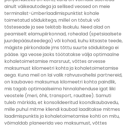
ainult väikeautodega ja sellised veosed on meie
terminalist-ümberlaadimispunktist kohale
toimetatud sõidukitega, millel on tõstuk või
tõsteseade ja see tekitab lisakulu. Need alad on
peamiselt elamupiirkonnad, rohealad (spetsiaalsete
juurdepääsuteedega) või kohad, kuhu kitsaste teede,
mägiste piirkondade jms tõttu suurte sõidukitega ei
pääse. Iga veose jaoks töötatakse välja optimaalne
kohaletoimetamise marsruut, võttes arvesse
maksumust kilomeetri kohta ja kohaletoimetamise
aega. Kuna meil on lai valik rahvusvahelisi partnereid,
on kaubaveo maksumus kilomeetri kohta paindlik,
mis tagab optimaalseima hinnalahenduse igat liiki
veostele (meri, õhk, transport, raudtee). Samuti
tuleb märkida, et konsolideeritud koondkaubavedu,
mille puhul mitme kliendi kaubad laaditakse mitmes
laadimispunktis ja kohaletoimetamise kohti on mitu,
võimaldab planeerida veo maksumust, võttes