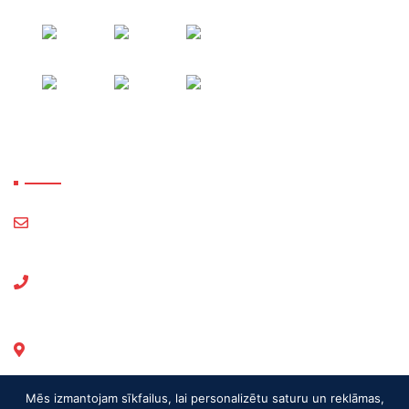
Mūsu kontakti
logistics@a-es.eu
E-pasts :
+371 282-98-404
Tel.:
+371 671-30-439
Ofisa tel.:
Mūkusalas 47a, Riga, LV-1004
Mēs izmantojam sīkfailus, lai personalizētu saturu un reklāmas,