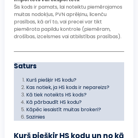
Šis kods ir pamats, lai noteiktu piemērojamos
muitas nodokļus, PVN aprēķinu, licenču
prasības, kā arī to, vai precei var tikt
piemērota papildu kontrole (piemēram,
drošības, izcelsmes vai atbilstības prasības).
Saturs
Kurš piešķir HS kodu?
Kas notiek, ja HS kods ir nepareizs?
Kā tiek noteikts HS kods?
Kā pārbaudīt HS kodu?
Kāpēc iesaistīt muitas brokeri?
Sazinies
Kurš piešķir HS kodu un no kā