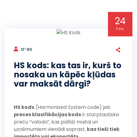
24
Feb
a-es
HS kods: kas tas ir, kurš to
nosaka un kāpēc kļūdas
var maksāt dārgi?
HS kods
(Harmonized System code) jeb
preces klasifikācijas kods
ir starptautiska
preču “valoda”, kas palīdz muitai un
uzņēmumiem vienādi saprast,
kas tieši tiek
importēts vai eksportēts
.