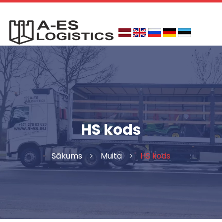
Skip
to
content
HS kods
Sākums
>
Muita
>
HS kods