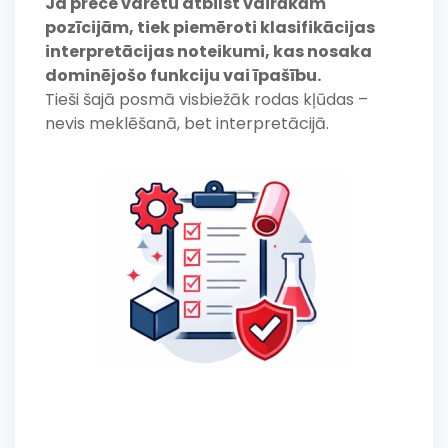
Ja prece varētu atbilst vairākām
pozīcijām, tiek piemēroti klasifikācijas
interpretācijas noteikumi, kas nosaka
dominējošo funkciju vai īpašību.
Tieši šajā posmā visbiežāk rodas kļūdas –
nevis meklēšanā, bet interpretācijā.