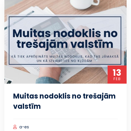
13
FEB
Muitas nodoklis no trešajām
valstīm
a-es