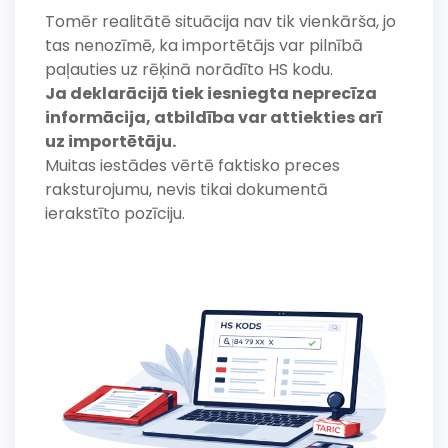
Tomēr realitātē situācija nav tik vienkārša, jo
tas nenozīmē, ka importētājs var pilnībā
paļauties uz rēķinā norādīto HS kodu.
Ja deklarācijā tiek iesniegta neprecīza
informācija, atbildība var attiekties arī
uz importētāju.
Muitas iestādes vērtē faktisko preces
raksturojumu, nevis tikai dokumentā
ierakstīto pozīciju.