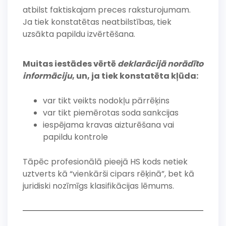
atbilst faktiskajam preces raksturojumam.
Ja tiek konstatētas neatbilstības, tiek
uzsākta papildu izvērtēšana.
Muitas iestādes vērtē
deklarācijā norādīto
informāciju
, un, ja tiek konstatēta kļūda:
var tikt veikts nodokļu pārrēķins
var tikt piemērotas soda sankcijas
iespējama kravas aizturēšana vai
papildu kontrole
Tāpēc profesionālā pieejā HS kods netiek
uztverts kā “vienkārši cipars rēķinā”, bet kā
juridiski nozīmīgs klasifikācijas lēmums.