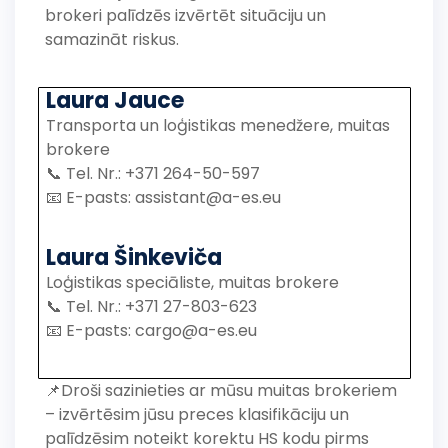
brokeri palīdzēs izvērtēt situāciju un
samazināt riskus.
Laura Jauce
Transporta un loģistikas menedžere, muitas
brokere
📞 Tel. Nr.: +371 264-50-597
📧 E-pasts: assistant@a-es.eu
Laura Šinkeviča
Loģistikas speciāliste, muitas brokere
📞 Tel. Nr.: +371 27-803-623
📧 E-pasts: cargo@a-es.eu
📌Droši sazinieties ar mūsu muitas brokeriem
– izvērtēsim jūsu preces klasifikāciju un
palīdzēsim noteikt korektu HS kodu pirms