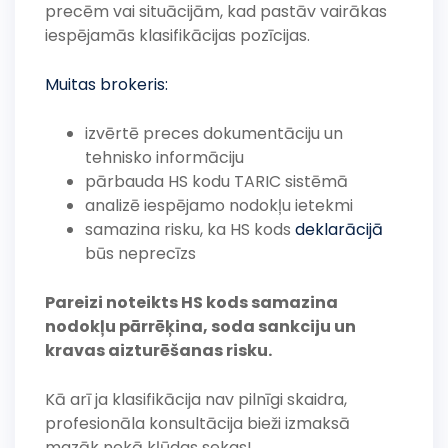
precēm vai situācijām, kad pastāv vairākas
iespējamās klasifikācijas pozīcijas.
Muitas brokeris:
izvērtē preces dokumentāciju un
tehnisko informāciju
pārbauda HS kodu TARIC sistēmā
analizē iespējamo nodokļu ietekmi
samazina risku, ka HS kods
deklarācijā
būs neprecīzs
Pareizi noteikts HS kods samazina
nodokļu pārrēķina, soda sankciju un
kravas aizturēšanas risku.
Kā arī ja klasifikācija nav pilnīgi skaidra,
profesionāla konsultācija bieži izmaksā
mazāk nekā kļūdas sekas!