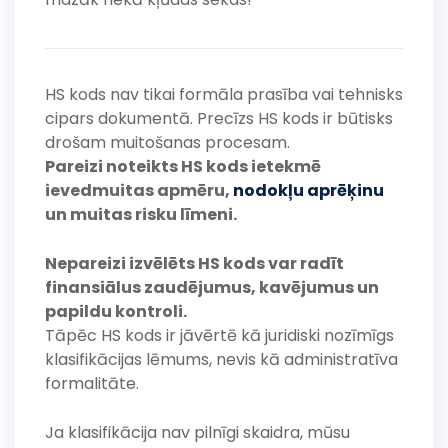
HS kods nav tikai formāla prasība vai tehnisks
cipars dokumentā. Precīzs HS kods ir būtisks
drošam muitošanas procesam.
Pareizi noteikts HS kods ietekmē
ievedmuitas apmēru,
nodokļu aprēķinu
un muitas risku līmeni.
Nepareizi izvēlēts HS kods var radīt
finansiālus zaudējumus, kavējumus un
papildu kontroli.
Tāpēc HS kods ir jāvērtē kā juridiski nozīmīgs
klasifikācijas lēmums, nevis kā administratīva
formalitāte.
Ja klasifikācija nav pilnīgi skaidra, mūsu