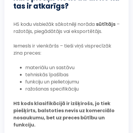
tas ir atkarīgs?
HS kodu visbiežāk sākotnēji norāda
sūtītājs
–
ražotājs, piegādātājs vai eksportētājs.
Iemesls ir vienkāršs – tieši viņš visprecīzāk
zina preces:
materiālu un sastāvu
tehniskās īpašības
funkciju un pielietojumu
ražošanas specifikāciju
HS kods klasifikācijā ir izšķirošs, jo tiek
piešķirts, balstoties nevis uz komerciālo
nosaukumu, bet uz preces būtību un
funkciju.