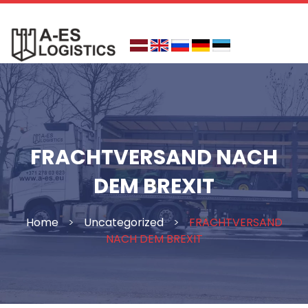
Skip
to
content
FRACHTVERSAND NACH
DEM BREXIT
Home
>
Uncategorized
>
FRACHTVERSAND
NACH DEM BREXIT