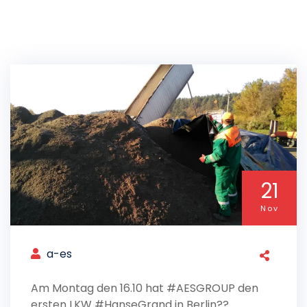
21
Nov
a-es
Am Montag den 16.10 hat #AESGROUP den
ersten LKW #HanseGrand in Berlin??