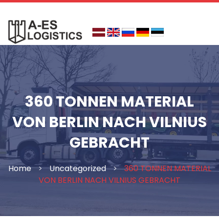
Skip
to
content
360 TONNEN MATERIAL
VON BERLIN NACH VILNIUS
GEBRACHT
Home
>
Uncategorized
>
360 TONNEN MATERIAL
VON BERLIN NACH VILNIUS GEBRACHT