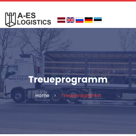
Skip
to
content
Treueprogramm
Home
>
Treueprogramm